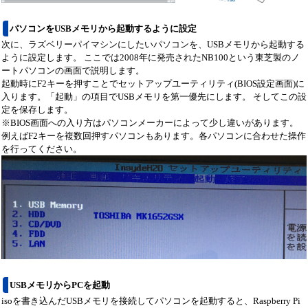
パソコンをUSBメモリから起動するように設定
次に、ラズベリーパイマシンにしたいパソコンを、USBメモリから起動する
ように設定します。 ここでは2008年に発売されたNB100という東芝製のノ
ートパソコンの画面で説明します。
起動時にF2キーを押すことでセットアップユーティリティ(BIOS設定画面)に
入ります。「起動」の項目でUSBメモリを第一優先にします。 そしてこの設
定を保存します。
※BIOS画面への入り方はパソコンメーカーによって少し違いがあります。
例えばF2キーを複数回押すパソコンもあります。各パソコンに合わせた操作
を行ってください。
USBメモリからPCを起動
isoを書き込んだUSBメモリを接続してパソコンを起動すると、Raspberry Pi