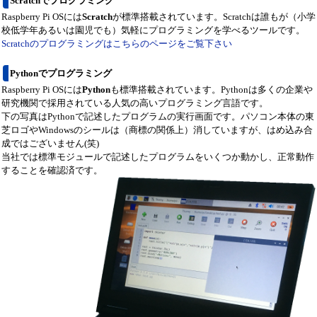
Scratchでプログラミング
Raspberry Pi OSには
Scratch
が標準搭載されています。Scratchは誰もが（小学
校低学年あるいは園児でも）気軽にプログラミングを学べるツールです。
Scratchのプログラミングはこちらのページをご覧下さい
Pythonでプログラミング
Raspberry Pi OSには
Python
も標準搭載されています。Pythonは多くの企業や
研究機関で採用されている人気の高いプログラミング言語です。
下の写真はPythonで記述したプログラムの実行画面です。パソコン本体の東
芝ロゴやWindowsのシールは（商標の関係上）消していますが、はめ込み合
成ではございません(笑)
当社では標準モジュールで記述したプログラムをいくつか動かし、正常動作
することを確認済です。