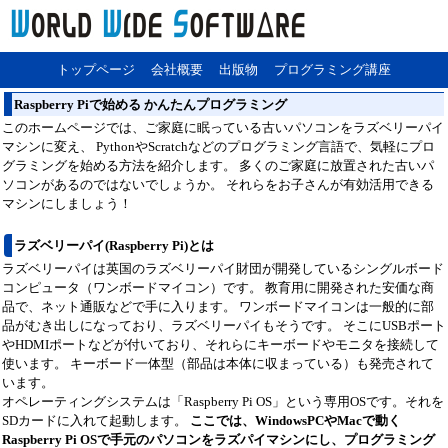
トップページ
会社概要
出版物
プログラミング講座
Raspberry Piで始める かんたんプログラミング
このホームページでは、ご家庭に眠っている古いパソコンをラズベリーパイ
マシンに変え、 PythonやScratchなどのプログラミング言語で、気軽にプロ
グラミングを始める方法を紹介します。 多くのご家庭に放置された古いパ
ソコンがあるのではないでしょうか。 それらをお子さんが有効活用できる
マシンにしましょう！
ラズベリーパイ(Raspberry Pi)とは
ラズベリーパイは英国のラズベリーパイ財団が開発しているシングルボード
コンピュータ（ワンボードマイコン）です。 教育用に開発された安価な商
品で、ネット通販などで手に入ります。 ワンボードマイコンは一般的に部
品がむき出しになっており、ラズベリーパイもそうです。 そこにUSBポート
やHDMIポートなどが付いており、それらにキーボードやモニタを接続して
使います。 キーボード一体型（部品は本体に収まっている）も発売されて
います。
オペレーティングシステムは「Raspberry Pi OS」という専用OSです。それを
SDカードに入れて起動します。
ここでは、WindowsPCやMacで動く
Raspberry Pi OSで手元のパソコンをラズパイマシンにし、プログラミング